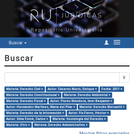
Buscar
Cambiar
navegac
Buscar
Ir
Materia: Derecho Civil ×
Autor: Cáceres Nieto, Enrique ×
Fecha: 2011 ×
Materia: Derecho Constitucional ×
Materia: Derecho Ambiental ×
Materia: Derecho Fiscal ×
Autor: Flores Mendoza, Imer Benjamín ×
Autor: Hernández Martínez, María del Pilar ×
Materia: Derecho Mercantil ×
Materia: Derecho de la Información ×
Autor: Fix Fierro, Héctor ×
Autor: Silva Forné, Carlos ×
Materia: Sociología del Derecho ×
Materia: Otro ×
Materia: Derecho Administrativo ×
Mostrar filtros avanzados