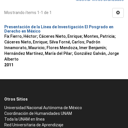
Mostrando ítems 1-1 de 1
Presentación de la Línea de Investigación El Posgrado en
Derecho en México
Fix Fierro, Héctor
;
Cáceres Nieto, Enrique
;
Montes, Patricia
;
Cáceres Nieto, Enrique
;
Silva Forné, Carlos
;
Padrón
Innamorato, Mauricio
;
Flores Mendoza, Imer Benjamín
;
Hernández Martínez, María del Pilar
;
González Galván, Jorge
Alberto
2011
Otros Sitios
Universidad Nacional Autónoma de México
Coordinación de Humanidades UNAM
Toda la UNAM en línea
Red Universitaria de Aprendizaje