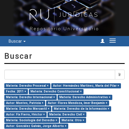
Buscar
Cambiar
navegac
Buscar
Ir
Materia: Derecho Procesal ×
Autor: Hernández Martínez, María del Pilar ×
Fecha: 2011 ×
Materia: Derecho Constitucional ×
Materia: Derecho Internacional ×
Materia: Derecho Administrativo ×
Autor: Montes, Patricia ×
Autor: Flores Mendoza, Imer Benjamín ×
Materia: Derecho Mercantil ×
Materia: Derecho de la Información ×
Autor: Fix Fierro, Héctor ×
Materia: Derecho Civil ×
Materia: Sociología del Derecho ×
Materia: Otro ×
Autor: González Galván, Jorge Alberto ×