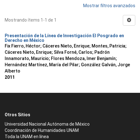
Mostrar filtros avanzados
Mostrando ítems 1-1 de 1
Presentación de la Línea de Investigación El Posgrado en
Derecho en México
Fix Fierro, Héctor
;
Cáceres Nieto, Enrique
;
Montes, Patricia
;
Cáceres Nieto, Enrique
;
Silva Forné, Carlos
;
Padrón
Innamorato, Mauricio
;
Flores Mendoza, Imer Benjamín
;
Hernández Martínez, María del Pilar
;
González Galván, Jorge
Alberto
2011
Otros Sitios
Universidad Nacional Autónoma de México
Coordinación de Humanidades UNAM
Toda la UNAM en línea