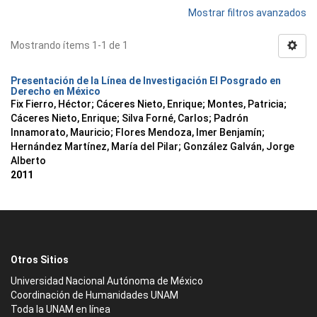
Mostrar filtros avanzados
Mostrando ítems 1-1 de 1
Presentación de la Línea de Investigación El Posgrado en
Derecho en México
Fix Fierro, Héctor
;
Cáceres Nieto, Enrique
;
Montes, Patricia
;
Cáceres Nieto, Enrique
;
Silva Forné, Carlos
;
Padrón
Innamorato, Mauricio
;
Flores Mendoza, Imer Benjamín
;
Hernández Martínez, María del Pilar
;
González Galván, Jorge
Alberto
2011
Otros Sitios
Universidad Nacional Autónoma de México
Coordinación de Humanidades UNAM
Toda la UNAM en línea