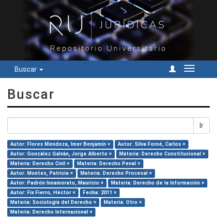
Buscar
Cambiar
navegac
Buscar
Ir
Autor: Flores Mendoza, Imer Benjamín ×
Autor: Silva Forné, Carlos ×
Autor: González Galván, Jorge Alberto ×
Materia: Derecho Constitucional ×
Materia: Derecho Civil ×
Materia: Derecho Penal ×
Autor: Montes, Patricia ×
Materia: Derecho Procesal ×
Autor: Padrón Innamorato, Mauricio ×
Materia: Derecho de la Información ×
Autor: Fix Fierro, Héctor ×
Fecha: 2011 ×
Materia: Sociología del Derecho ×
Materia: Otro ×
Materia: Derecho Internacional ×