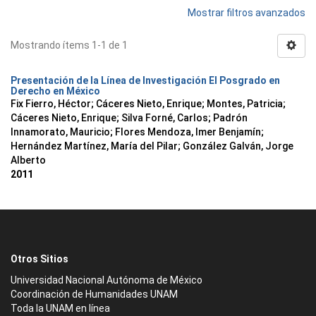
Mostrar filtros avanzados
Mostrando ítems 1-1 de 1
Presentación de la Línea de Investigación El Posgrado en
Derecho en México
Fix Fierro, Héctor
;
Cáceres Nieto, Enrique
;
Montes, Patricia
;
Cáceres Nieto, Enrique
;
Silva Forné, Carlos
;
Padrón
Innamorato, Mauricio
;
Flores Mendoza, Imer Benjamín
;
Hernández Martínez, María del Pilar
;
González Galván, Jorge
Alberto
2011
Otros Sitios
Universidad Nacional Autónoma de México
Coordinación de Humanidades UNAM
Toda la UNAM en línea