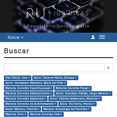
Buscar
Cambiar
navegac
Buscar
Ir
Has File(s): true ×
Autor: Cáceres Nieto, Enrique ×
Autor: Hernández Martínez, María del Pilar ×
Materia: Derecho Constitucional ×
Materia: Derecho Penal ×
Materia: Derecho Administrativo ×
Autor: González Galván, Jorge Alberto ×
Materia: Derecho Ambiental ×
Autor: Padrón Innamorato, Mauricio ×
Materia: Derecho de la Información ×
Autor: Fix Fierro, Héctor ×
Autor: Montes, Patricia ×
Materia: Sociología del Derecho ×
Materia: Otro ×
Materia: Derecho Civil ×