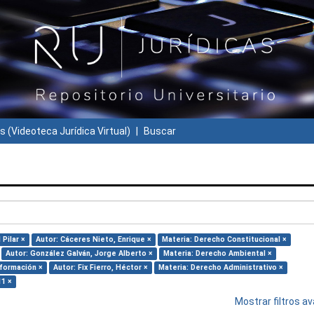
s (Videoteca Jurídica Virtual)
Buscar
Pilar ×
Autor: Cáceres Nieto, Enrique ×
Materia: Derecho Constitucional ×
Autor: González Galván, Jorge Alberto ×
Materia: Derecho Ambiental ×
nformación ×
Autor: Fix Fierro, Héctor ×
Materia: Derecho Administrativo ×
11 ×
Mostrar filtros 