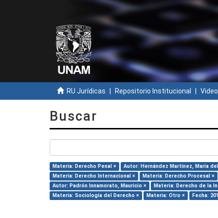
RU Jurídicas
Repositorio Institucional
Video
Buscar
Materia: Derecho Penal ×
Autor: Hernández Martínez, María del 
Materia: Derecho Internacional ×
Materia: Derecho Procesal ×
Autor: Padrón Innamorato, Mauricio ×
Materia: Derecho de la I
Materia: Sociología del Derecho ×
Materia: Otro ×
Fecha: 20