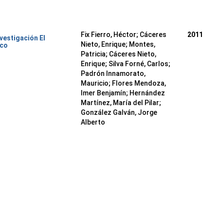
Fix Fierro, Héctor
;
Cáceres
2011
nvestigación El
Nieto, Enrique
;
Montes,
ico
Patricia
;
Cáceres Nieto,
Enrique
;
Silva Forné, Carlos
;
Padrón Innamorato,
Mauricio
;
Flores Mendoza,
Imer Benjamín
;
Hernández
Martínez, María del Pilar
;
González Galván, Jorge
Alberto