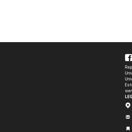
Rep
Uni
Uni
Est
sie
LEG