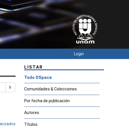
Login
LISTAR
Todo DSpace
Ir
Comunidades & Colecciones
Por fecha de publicación
Autores
avanzados
Títulos