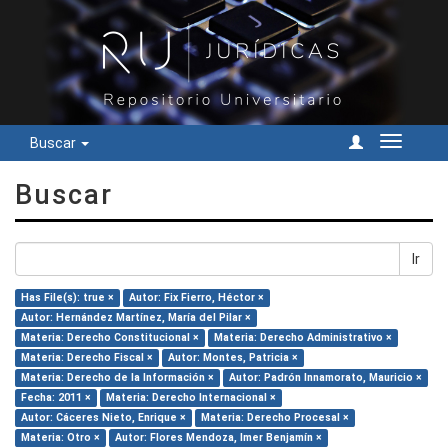
Buscar
Cambiar
navegac
Buscar
Ir
Has File(s): true ×
Autor: Fix Fierro, Héctor ×
Autor: Hernández Martínez, María del Pilar ×
Materia: Derecho Constitucional ×
Materia: Derecho Administrativo ×
Materia: Derecho Fiscal ×
Autor: Montes, Patricia ×
Materia: Derecho de la Información ×
Autor: Padrón Innamorato, Mauricio ×
Fecha: 2011 ×
Materia: Derecho Internacional ×
Autor: Cáceres Nieto, Enrique ×
Materia: Derecho Procesal ×
Materia: Otro ×
Autor: Flores Mendoza, Imer Benjamín ×