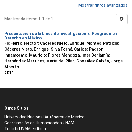
Mostrar filtros avanzados
Mostrando ítems 1-1 de 1
Presentación de la Línea de Investigación El Posgrado en
Derecho en México
Fix Fierro, Héctor
;
Cáceres Nieto, Enrique
;
Montes, Patricia
;
Cáceres Nieto, Enrique
;
Silva Forné, Carlos
;
Padrón
Innamorato, Mauricio
;
Flores Mendoza, Imer Benjamín
;
Hernández Martínez, María del Pilar
;
González Galván, Jorge
Alberto
2011
Otros Sitios
Universidad Nacional Autónoma de México
Coordinación de Humanidades UNAM
Toda la UNAM en línea