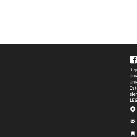
Rep
Uni
Uni
Est
sie
LEG