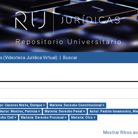
s (Videoteca Jurídica Virtual)
Buscar
or: Cáceres Nieto, Enrique ×
Materia: Derecho Constitucional ×
Autor: Montes, Patricia ×
Materia: Derecho Penal ×
Autor: Padrón Innamorato, Mau
cho Civil ×
Materia: Derecho Procesal ×
Materia: Otro ×
Mostrar filtros 