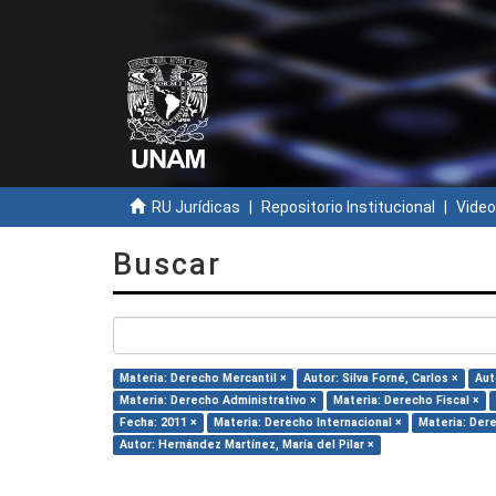
RU Jurídicas
Repositorio Institucional
Video
Buscar
Materia: Derecho Mercantil ×
Autor: Silva Forné, Carlos ×
Aut
Materia: Derecho Administrativo ×
Materia: Derecho Fiscal ×
Fecha: 2011 ×
Materia: Derecho Internacional ×
Materia: Dere
Autor: Hernández Martínez, María del Pilar ×