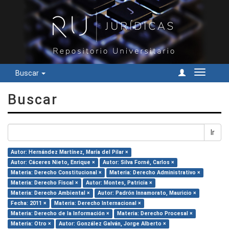
Buscar
Cambiar
navegac
Buscar
Ir
Autor: Hernández Martínez, María del Pilar ×
Autor: Cáceres Nieto, Enrique ×
Autor: Silva Forné, Carlos ×
Materia: Derecho Constitucional ×
Materia: Derecho Administrativo ×
Materia: Derecho Fiscal ×
Autor: Montes, Patricia ×
Materia: Derecho Ambiental ×
Autor: Padrón Innamorato, Mauricio ×
Fecha: 2011 ×
Materia: Derecho Internacional ×
Materia: Derecho de la Información ×
Materia: Derecho Procesal ×
Materia: Otro ×
Autor: González Galván, Jorge Alberto ×