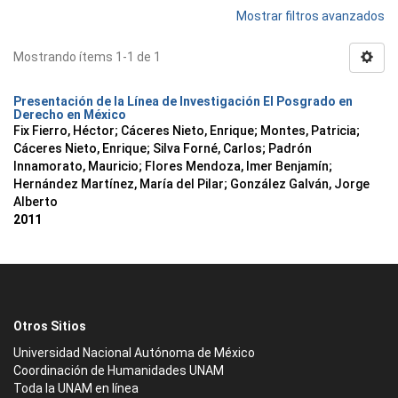
Mostrar filtros avanzados
Mostrando ítems 1-1 de 1
Presentación de la Línea de Investigación El Posgrado en
Derecho en México
Fix Fierro, Héctor
;
Cáceres Nieto, Enrique
;
Montes, Patricia
;
Cáceres Nieto, Enrique
;
Silva Forné, Carlos
;
Padrón
Innamorato, Mauricio
;
Flores Mendoza, Imer Benjamín
;
Hernández Martínez, María del Pilar
;
González Galván, Jorge
Alberto
2011
Otros Sitios
Universidad Nacional Autónoma de México
Coordinación de Humanidades UNAM
Toda la UNAM en línea