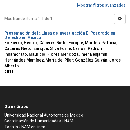
Mostrar filtros avanzados
Mostrando ítems 1-1 de 1
Presentación de la Línea de Investigación El Posgrado en
Derecho en México
Fix Fierro, Héctor
;
Cáceres Nieto, Enrique
;
Montes, Patricia
;
Cáceres Nieto, Enrique
;
Silva Forné, Carlos
;
Padrón
Innamorato, Mauricio
;
Flores Mendoza, Imer Benjamín
;
Hernández Martínez, María del Pilar
;
González Galván, Jorge
Alberto
2011
Otros Sitios
Universidad Nacional Autónoma de México
Coordinación de Humanidades UNAM
Toda la UNAM en línea