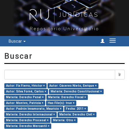
Buscar
Cambiar
navegac
Buscar
Ir
Autor: Fix Fierro, Héctor ×
Autor: Cáceres Nieto, Enrique ×
Autor: Silva Forné, Carlos ×
Materia: Derecho Constitucional ×
Materia: Derecho Penal ×
Materia: Derecho Fiscal ×
Autor: Montes, Patricia ×
Has File(s): true ×
Autor: Padrón Innamorato, Mauricio ×
Fecha: 2011 ×
Materia: Derecho Internacional ×
Materia: Derecho Civil ×
Materia: Derecho Procesal ×
Materia: Otro ×
Materia: Derecho Mercantil ×