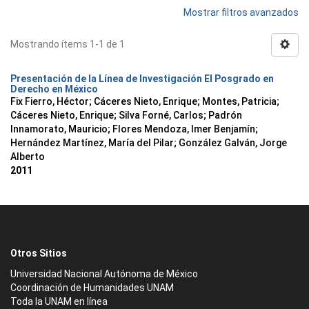
Mostrar filtros avanzados
Mostrando ítems 1-1 de 1
Presentación de la Línea de Investigación El Posgrado en
Derecho en México
Fix Fierro, Héctor
;
Cáceres Nieto, Enrique
;
Montes, Patricia
;
Cáceres Nieto, Enrique
;
Silva Forné, Carlos
;
Padrón
Innamorato, Mauricio
;
Flores Mendoza, Imer Benjamín
;
Hernández Martínez, María del Pilar
;
González Galván, Jorge
Alberto
2011
Otros Sitios
Universidad Nacional Autónoma de México
Coordinación de Humanidades UNAM
Toda la UNAM en línea