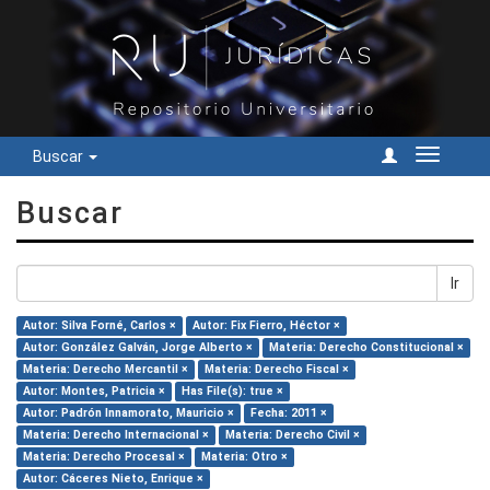
Buscar
Cambiar
navegac
Buscar
Ir
Autor: Silva Forné, Carlos ×
Autor: Fix Fierro, Héctor ×
Autor: González Galván, Jorge Alberto ×
Materia: Derecho Constitucional ×
Materia: Derecho Mercantil ×
Materia: Derecho Fiscal ×
Autor: Montes, Patricia ×
Has File(s): true ×
Autor: Padrón Innamorato, Mauricio ×
Fecha: 2011 ×
Materia: Derecho Internacional ×
Materia: Derecho Civil ×
Materia: Derecho Procesal ×
Materia: Otro ×
Autor: Cáceres Nieto, Enrique ×