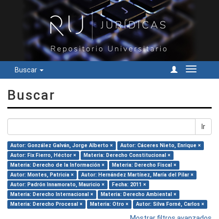
Buscar
Cambiar
navegac
Buscar
Ir
Autor: González Galván, Jorge Alberto ×
Autor: Cáceres Nieto, Enrique ×
Autor: Fix Fierro, Héctor ×
Materia: Derecho Constitucional ×
Materia: Derecho de la Información ×
Materia: Derecho Fiscal ×
Autor: Montes, Patricia ×
Autor: Hernández Martínez, María del Pilar ×
Autor: Padrón Innamorato, Mauricio ×
Fecha: 2011 ×
Materia: Derecho Internacional ×
Materia: Derecho Ambiental ×
Materia: Derecho Procesal ×
Materia: Otro ×
Autor: Silva Forné, Carlos ×
Mostrar filtros avanzados