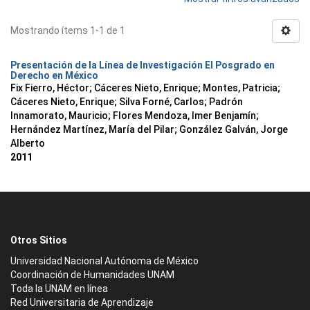
Mostrando ítems 1-1 de 1
Presentación de la Línea de Investigación El Posgrado en
Derecho en México
Fix Fierro, Héctor
;
Cáceres Nieto, Enrique
;
Montes, Patricia
;
Cáceres Nieto, Enrique
;
Silva Forné, Carlos
;
Padrón
Innamorato, Mauricio
;
Flores Mendoza, Imer Benjamín
;
Hernández Martínez, María del Pilar
;
González Galván, Jorge
Alberto
2011
Otros Sitios
Universidad Nacional Autónoma de México
Coordinación de Humanidades UNAM
Toda la UNAM en línea
Red Universitaria de Aprendizaje