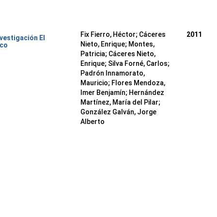
Fix Fierro, Héctor
;
Cáceres
2011
nvestigación El
Nieto, Enrique
;
Montes,
ico
Patricia
;
Cáceres Nieto,
Enrique
;
Silva Forné, Carlos
;
Padrón Innamorato,
Mauricio
;
Flores Mendoza,
Imer Benjamín
;
Hernández
Martínez, María del Pilar
;
González Galván, Jorge
Alberto