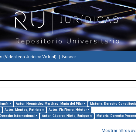
s (Videoteca Jurídica Virtual)
Buscar
jamín ×
Autor: Hernández Martínez, María del Pilar ×
Materia: Derecho Constituci
Autor: Montes, Patricia ×
Autor: Fix Fierro, Héctor ×
 Derecho Internacional ×
Autor: Cáceres Nieto, Enrique ×
Materia: Derecho Proces
Mostrar filtros 