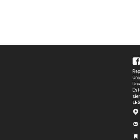
Rep
Uni
Uni
Est
sie
LEG