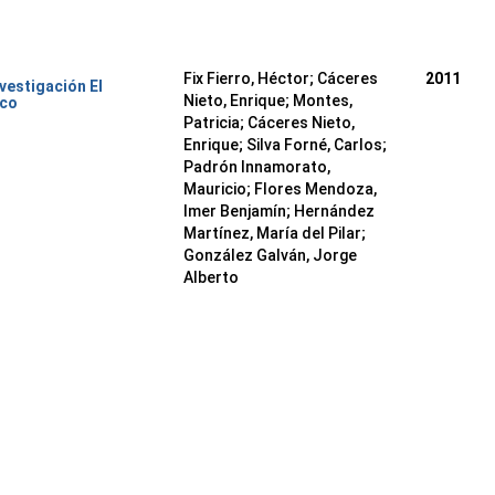
Fix Fierro, Héctor
;
Cáceres
2011
nvestigación El
Nieto, Enrique
;
Montes,
ico
Patricia
;
Cáceres Nieto,
Enrique
;
Silva Forné, Carlos
;
Padrón Innamorato,
Mauricio
;
Flores Mendoza,
Imer Benjamín
;
Hernández
Martínez, María del Pilar
;
González Galván, Jorge
Alberto