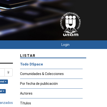
Login
LISTAR
Todo DSpace
Ir
Comunidades & Colecciones
onal ×
Por fecha de publicación
al ×
Autores
avanzados
Títulos