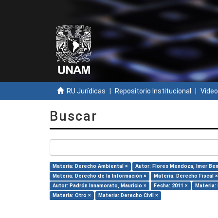
RU Jurídicas
Repositorio Institucional
Video
Buscar
Materia: Derecho Ambiental ×
Autor: Flores Mendoza, Imer Ben
Materia: Derecho de la Información ×
Materia: Derecho Fiscal ×
Autor: Padrón Innamorato, Mauricio ×
Fecha: 2011 ×
Materia:
Materia: Otro ×
Materia: Derecho Civil ×