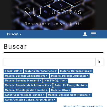
Buscar
Cambiar
navegac
Buscar
Ir
Fecha: 2011 ×
Materia: Derecho Penal ×
Materia: Derecho Fiscal ×
Materia: Derecho Administrativo ×
Materia: Derecho Ambiental ×
Materia: Derecho Mercantil ×
Has File(s): true ×
Materia: Derecho de la Información ×
Autor: Fix Fierro, Héctor ×
Materia: Sociología del Derecho ×
Materia: Otro ×
Autor: Cáceres Nieto, Enrique ×
Materia: Derecho Constitucional ×
Autor: González Galván, Jorge Alberto ×
Mostrar filtros avanzados