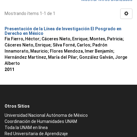
Mostrando ítems 1-1 de 1
Presentación de la Línea de Investigación El Posgrado en
Derecho en México
Fix Fierro, Héctor
;
Cáceres Nieto, Enrique
;
Montes, Patricia
;
Cáceres Nieto, Enrique
;
Silva Forné, Carlos
;
Padrón
Innamorato, Mauricio
;
Flores Mendoza, Imer Benjamín
;
Hernández Martínez, María del Pilar
;
González Galván, Jorge
Alberto
2011
Otros Sitios
Universidad Nacional Autónoma de México
Coordinación de Humanidades UNAM
Toda la UNAM en línea
Red Universitaria de Aprendizaje