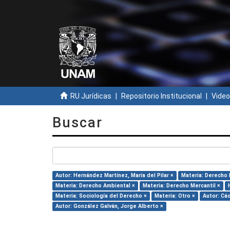
RU Jurídicas
Repositorio Institucional
Video
Buscar
Autor: Hernández Martínez, María del Pilar ×
Materia: Derecho 
Materia: Derecho Ambiental ×
Materia: Derecho Mercantil ×
Materia: Sociología del Derecho ×
Materia: Otro ×
Autor: Cá
Autor: González Galván, Jorge Alberto ×