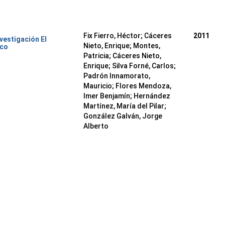
Fix Fierro, Héctor
;
Cáceres
2011
nvestigación El
Nieto, Enrique
;
Montes,
ico
Patricia
;
Cáceres Nieto,
Enrique
;
Silva Forné, Carlos
;
Padrón Innamorato,
Mauricio
;
Flores Mendoza,
Imer Benjamín
;
Hernández
Martínez, María del Pilar
;
González Galván, Jorge
Alberto