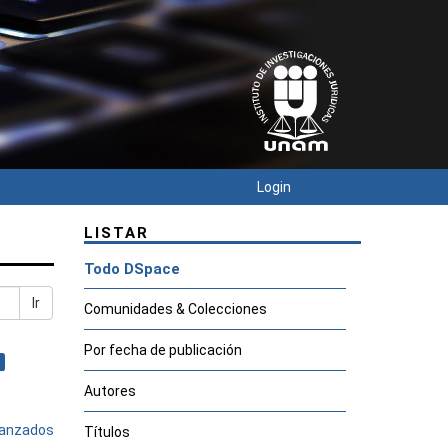
Login
LISTAR
Todo DSpace
Ir
Comunidades & Colecciones
Por fecha de publicación
Autores
avanzados
Títulos