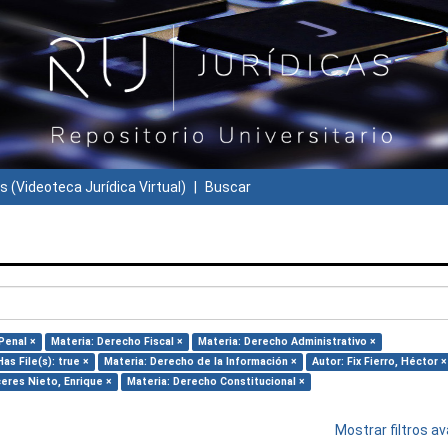
s (Videoteca Jurídica Virtual)
Buscar
Penal ×
Materia: Derecho Fiscal ×
Materia: Derecho Administrativo ×
Has File(s): true ×
Materia: Derecho de la Información ×
Autor: Fix Fierro, Héctor ×
ceres Nieto, Enrique ×
Materia: Derecho Constitucional ×
Mostrar filtros 