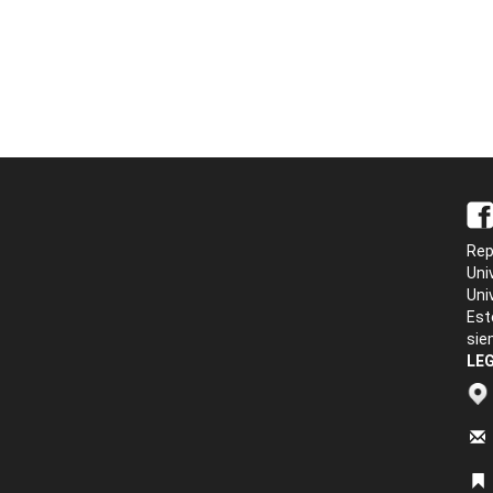
Rep
Uni
Uni
Est
sie
LEG