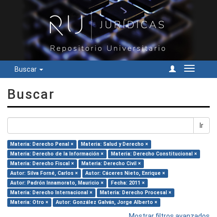
Buscar
Cambiar
navegac
Buscar
Ir
Materia: Derecho Penal ×
Materia: Salud y Derecho ×
Materia: Derecho de la Información ×
Materia: Derecho Constitucional ×
Materia: Derecho Fiscal ×
Materia: Derecho Civil ×
Autor: Silva Forné, Carlos ×
Autor: Cáceres Nieto, Enrique ×
Autor: Padrón Innamorato, Mauricio ×
Fecha: 2011 ×
Materia: Derecho Internacional ×
Materia: Derecho Procesal ×
Materia: Otro ×
Autor: González Galván, Jorge Alberto ×
Mostrar filtros avanzados