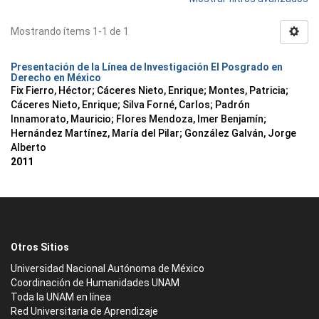
Mostrando ítems 1-1 de 1
Presentación de la Línea de Investigación El Posgrado en
Derecho en México
Fix Fierro, Héctor
;
Cáceres Nieto, Enrique
;
Montes, Patricia
;
Cáceres Nieto, Enrique
;
Silva Forné, Carlos
;
Padrón
Innamorato, Mauricio
;
Flores Mendoza, Imer Benjamín
;
Hernández Martínez, María del Pilar
;
González Galván, Jorge
Alberto
2011
Otros Sitios
Universidad Nacional Autónoma de México
Coordinación de Humanidades UNAM
Toda la UNAM en línea
Red Universitaria de Aprendizaje