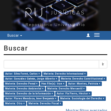
Buscar
Cambiar
navegac
Buscar
Ir
Autor: Silva Forné, Carlos ×
Materia: Derecho Internacional ×
Autor: González Galván, Jorge Alberto ×
Materia: Derecho Constitucional ×
Materia: Derecho Penal ×
Has File(s): true ×
Autor: Montes, Patricia ×
Materia: Derecho Ambiental ×
Materia: Derecho Mercantil ×
Materia: Derecho de la Información ×
Autor: Fix Fierro, Héctor ×
Autor: Flores Mendoza, Imer Benjamín ×
Materia: Sociología del Derecho ×
Materia: Otro ×
Materia: Derecho Fiscal ×
Mostrar filtros avanzados