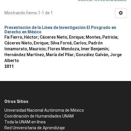
Mostrando ítems 1-1 de 1
Presentación de la Línea de Investigación El Posgrado en
Derecho en México
Fix Fierro, Héctor
;
Cáceres Nieto, Enrique
;
Montes, Patricia
;
Cáceres Nieto, Enrique
;
Silva Forné, Carlos
;
Padrón
Innamorato, Mauricio
;
Flores Mendoza, Imer Benjamín
;
Hernández Martínez, María del Pilar
;
González Galván, Jorge
Alberto
2011
Otros Sitios
Universidad Nacional Autónoma de México
Coordinación de Humanidades UNAM
Toda la UNAM en línea
Red Universitaria de Aprendizaje