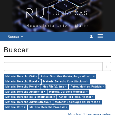
Buscar
Cambiar
navegac
Buscar
Ir
Materia: Derecho Civil ×
Autor: González Galván, Jorge Alberto ×
Materia: Derecho Fiscal ×
Materia: Derecho Constitucional ×
Materia: Derecho Penal ×
Has File(s): true ×
Autor: Montes, Patricia ×
Materia: Derecho Ambiental ×
Materia: Derecho Mercantil ×
Materia: Derecho de la Información ×
Autor: Fix Fierro, Héctor ×
Materia: Derecho Administrativo ×
Materia: Sociología del Derecho ×
Materia: Otro ×
Materia: Derecho Procesal ×
Mostrar filtros avanzados