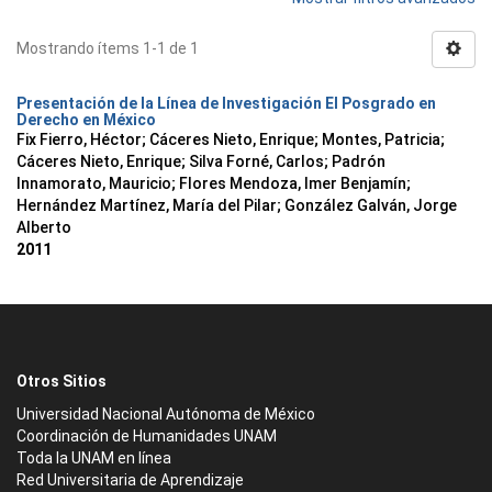
Mostrando ítems 1-1 de 1
Presentación de la Línea de Investigación El Posgrado en
Derecho en México
Fix Fierro, Héctor
;
Cáceres Nieto, Enrique
;
Montes, Patricia
;
Cáceres Nieto, Enrique
;
Silva Forné, Carlos
;
Padrón
Innamorato, Mauricio
;
Flores Mendoza, Imer Benjamín
;
Hernández Martínez, María del Pilar
;
González Galván, Jorge
Alberto
2011
Otros Sitios
Universidad Nacional Autónoma de México
Coordinación de Humanidades UNAM
Toda la UNAM en línea
Red Universitaria de Aprendizaje