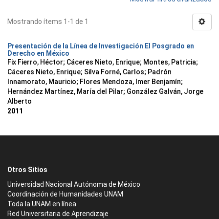
Mostrando ítems 1-1 de 1
Presentación de la Línea de Investigación El Posgrado en
Derecho en México
Fix Fierro, Héctor
;
Cáceres Nieto, Enrique
;
Montes, Patricia
;
Cáceres Nieto, Enrique
;
Silva Forné, Carlos
;
Padrón
Innamorato, Mauricio
;
Flores Mendoza, Imer Benjamín
;
Hernández Martínez, María del Pilar
;
González Galván, Jorge
Alberto
2011
Otros Sitios
Universidad Nacional Autónoma de México
Coordinación de Humanidades UNAM
Toda la UNAM en línea
Red Universitaria de Aprendizaje