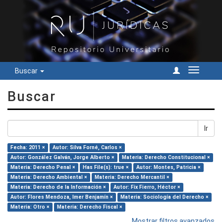
Buscar
Cambiar
navegac
Buscar
Ir
Fecha: 2011 ×
Autor: Silva Forné, Carlos ×
Autor: González Galván, Jorge Alberto ×
Materia: Derecho Constitucional ×
Materia: Derecho Penal ×
Has File(s): true ×
Autor: Montes, Patricia ×
Materia: Derecho Ambiental ×
Materia: Derecho Mercantil ×
Materia: Derecho de la Información ×
Autor: Fix Fierro, Héctor ×
Autor: Flores Mendoza, Imer Benjamín ×
Materia: Sociología del Derecho ×
Materia: Otro ×
Materia: Derecho Fiscal ×
Mostrar filtros avanzados