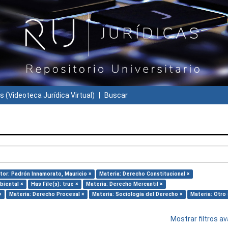
s (Videoteca Jurídica Virtual)
Buscar
tor: Padrón Innamorato, Mauricio ×
Materia: Derecho Constitucional ×
biental ×
Has File(s): true ×
Materia: Derecho Mercantil ×
×
Materia: Derecho Procesal ×
Materia: Sociología del Derecho ×
Materia: Otro 
Mostrar filtros 