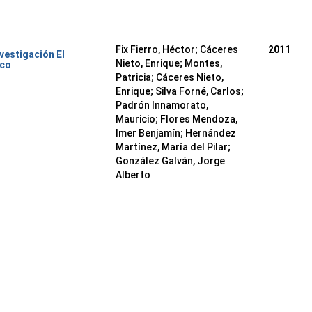
Fix Fierro, Héctor
;
Cáceres
2011
nvestigación El
Nieto, Enrique
;
Montes,
ico
Patricia
;
Cáceres Nieto,
Enrique
;
Silva Forné, Carlos
;
Padrón Innamorato,
Mauricio
;
Flores Mendoza,
Imer Benjamín
;
Hernández
Martínez, María del Pilar
;
González Galván, Jorge
Alberto