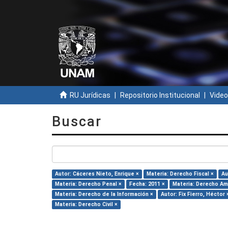
RU Jurídicas
Repositorio Institucional
Video
Buscar
Autor: Cáceres Nieto, Enrique ×
Materia: Derecho Fiscal ×
Au
Materia: Derecho Penal ×
Fecha: 2011 ×
Materia: Derecho Am
Materia: Derecho de la Información ×
Autor: Fix Fierro, Héctor 
Materia: Derecho Civil ×