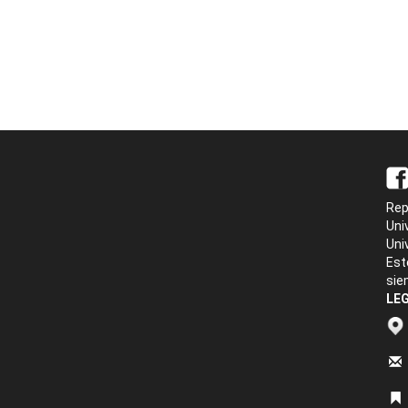
Rep
Uni
Uni
Est
sie
LEG