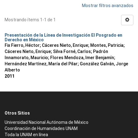
Mostrar filtros avanzados
Mostrando ítems 1-1 de 1
Presentación de la Línea de Investigación El Posgrado en
Derecho en México
Fix Fierro, Héctor
;
Cáceres Nieto, Enrique
;
Montes, Patricia
;
Cáceres Nieto, Enrique
;
Silva Forné, Carlos
;
Padrón
Innamorato, Mauricio
;
Flores Mendoza, Imer Benjamín
;
Hernández Martínez, María del Pilar
;
González Galván, Jorge
Alberto
2011
Otros Sitios
Universidad Nacional Autónoma de México
Coordinación de Humanidades UNAM
Toda la UNAM en línea