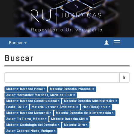
Buscar
Cambiar
navegac
Buscar
Ir
Materia: Derecho Penal ×
Materia: Derecho Procesal ×
Autor: Hernández Martínez, María del Pilar ×
Materia: Derecho Constitucional ×
Materia: Derecho Administrativo ×
Fecha: 2011 ×
Materia: Derecho Ambiental ×
Has File(s): true ×
Materia: Derecho Mercantil ×
Materia: Derecho de la Información ×
Autor: Fix Fierro, Héctor ×
Materia: Derecho Civil ×
Materia: Sociología del Derecho ×
Materia: Otro ×
Autor: Cáceres Nieto, Enrique ×