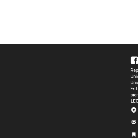
Rep
Uni
Uni
Est
sie
LEG