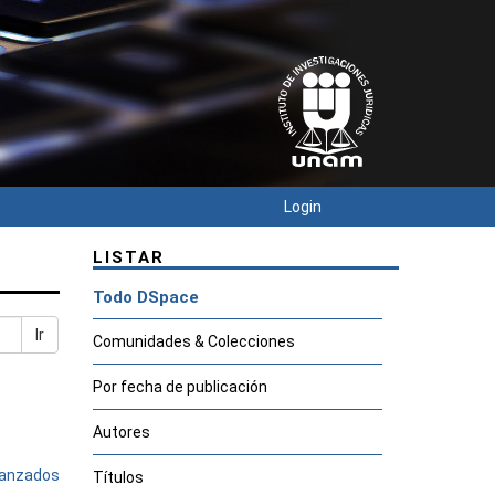
Login
LISTAR
Todo DSpace
Ir
Comunidades & Colecciones
Por fecha de publicación
Autores
avanzados
Títulos