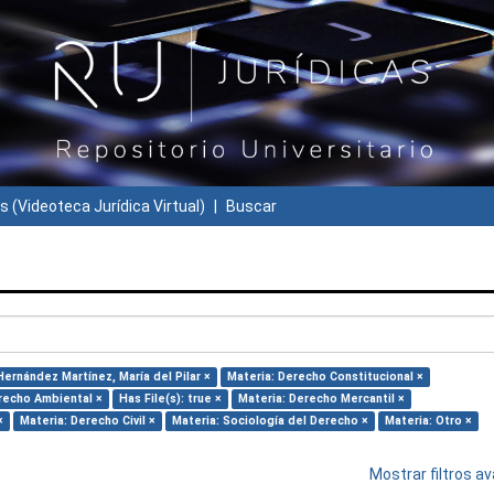
s (Videoteca Jurídica Virtual)
Buscar
Hernández Martínez, María del Pilar ×
Materia: Derecho Constitucional ×
recho Ambiental ×
Has File(s): true ×
Materia: Derecho Mercantil ×
×
Materia: Derecho Civil ×
Materia: Sociología del Derecho ×
Materia: Otro ×
Mostrar filtros 