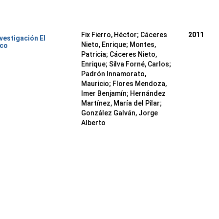
Fix Fierro, Héctor
;
Cáceres
2011
nvestigación El
Nieto, Enrique
;
Montes,
ico
Patricia
;
Cáceres Nieto,
Enrique
;
Silva Forné, Carlos
;
Padrón Innamorato,
Mauricio
;
Flores Mendoza,
Imer Benjamín
;
Hernández
Martínez, María del Pilar
;
González Galván, Jorge
Alberto