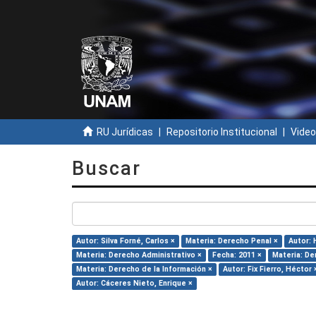
RU Jurídicas
Repositorio Institucional
Video
Buscar
Autor: Silva Forné, Carlos ×
Materia: Derecho Penal ×
Autor: 
Materia: Derecho Administrativo ×
Fecha: 2011 ×
Materia: De
Materia: Derecho de la Información ×
Autor: Fix Fierro, Héctor 
Autor: Cáceres Nieto, Enrique ×