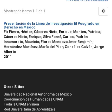
Mostrando ítems 1-1 de 1
Presentación de la Línea de Investigación El Posgrado en
Derecho en México
Fix Fierro, Héctor
;
Cáceres Nieto, Enrique
;
Montes, Patricia
;
Cáceres Nieto, Enrique
;
Silva Forné, Carlos
;
Padrón
Innamorato, Mauricio
;
Flores Mendoza, Imer Benjamín
;
Hernández Martínez, María del Pilar
;
González Galván, Jorge
Alberto
2011
Otros Sitios
Universidad Nacional Autónoma de México
Coordinación de Humanidades UNAM
Toda la UNAM en línea
Red Universitaria de Aprendizaje