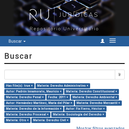
Buscar
Cambiar
navegac
Buscar
Ir
Has File(s): true ×
Materia: Derecho Administrativo ×
Autor: Padrón Innamorato, Mauricio ×
Materia: Derecho Constitucional ×
Materia: Derecho Penal ×
Fecha: 2011 ×
Materia: Derecho Ambiental ×
Autor: Hernández Martínez, María del Pilar ×
Materia: Derecho Mercantil ×
Materia: Derecho de la Información ×
Autor: Fix Fierro, Héctor ×
Materia: Derecho Procesal ×
Materia: Sociología del Derecho ×
Materia: Otro ×
Materia: Derecho Civil ×
Mostrar filtros avanzados