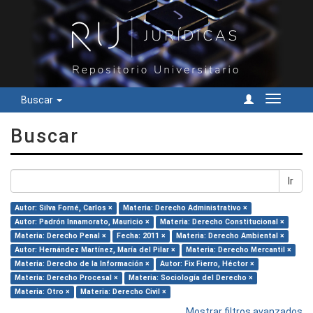
Buscar
Cambiar
navegac
Buscar
Ir
Autor: Silva Forné, Carlos ×
Materia: Derecho Administrativo ×
Autor: Padrón Innamorato, Mauricio ×
Materia: Derecho Constitucional ×
Materia: Derecho Penal ×
Fecha: 2011 ×
Materia: Derecho Ambiental ×
Autor: Hernández Martínez, María del Pilar ×
Materia: Derecho Mercantil ×
Materia: Derecho de la Información ×
Autor: Fix Fierro, Héctor ×
Materia: Derecho Procesal ×
Materia: Sociología del Derecho ×
Materia: Otro ×
Materia: Derecho Civil ×
Mostrar filtros avanzados