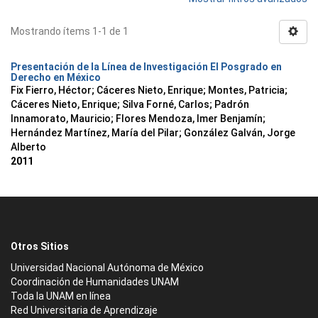
Mostrando ítems 1-1 de 1
Presentación de la Línea de Investigación El Posgrado en
Derecho en México
Fix Fierro, Héctor
;
Cáceres Nieto, Enrique
;
Montes, Patricia
;
Cáceres Nieto, Enrique
;
Silva Forné, Carlos
;
Padrón
Innamorato, Mauricio
;
Flores Mendoza, Imer Benjamín
;
Hernández Martínez, María del Pilar
;
González Galván, Jorge
Alberto
2011
Otros Sitios
Universidad Nacional Autónoma de México
Coordinación de Humanidades UNAM
Toda la UNAM en línea
Red Universitaria de Aprendizaje