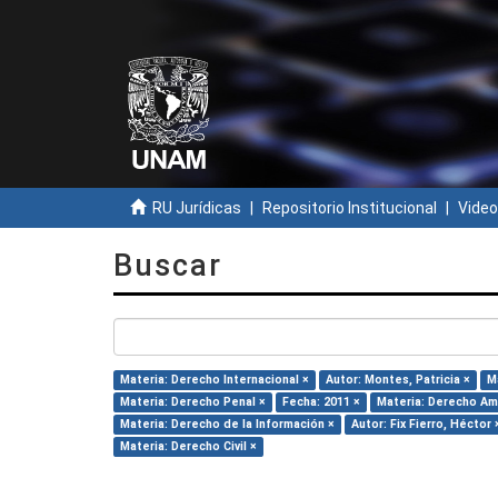
RU Jurídicas
Repositorio Institucional
Video
Buscar
Materia: Derecho Internacional ×
Autor: Montes, Patricia ×
M
Materia: Derecho Penal ×
Fecha: 2011 ×
Materia: Derecho Am
Materia: Derecho de la Información ×
Autor: Fix Fierro, Héctor 
Materia: Derecho Civil ×