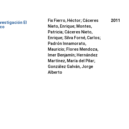
Fix Fierro, Héctor
;
Cáceres
2011
nvestigación El
Nieto, Enrique
;
Montes,
ico
Patricia
;
Cáceres Nieto,
Enrique
;
Silva Forné, Carlos
;
Padrón Innamorato,
Mauricio
;
Flores Mendoza,
Imer Benjamín
;
Hernández
Martínez, María del Pilar
;
González Galván, Jorge
Alberto