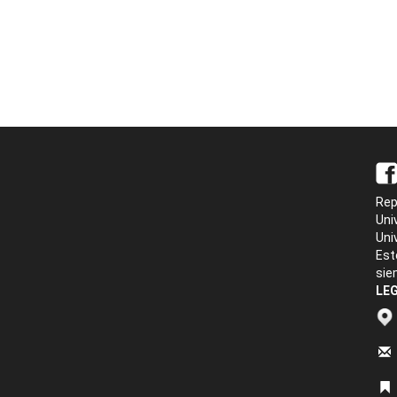
Rep
Uni
Uni
Est
sie
LEG