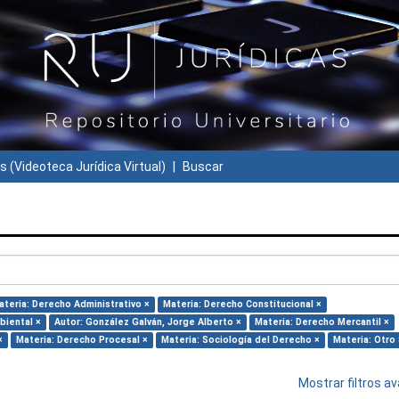
s (Videoteca Jurídica Virtual)
Buscar
ateria: Derecho Administrativo ×
Materia: Derecho Constitucional ×
biental ×
Autor: González Galván, Jorge Alberto ×
Materia: Derecho Mercantil ×
×
Materia: Derecho Procesal ×
Materia: Sociología del Derecho ×
Materia: Otro 
Mostrar filtros 