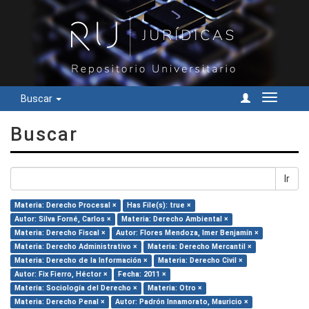
Buscar
Cambiar
navegac
Buscar
Ir
Materia: Derecho Procesal ×
Has File(s): true ×
Autor: Silva Forné, Carlos ×
Materia: Derecho Ambiental ×
Materia: Derecho Fiscal ×
Autor: Flores Mendoza, Imer Benjamín ×
Materia: Derecho Administrativo ×
Materia: Derecho Mercantil ×
Materia: Derecho de la Información ×
Materia: Derecho Civil ×
Autor: Fix Fierro, Héctor ×
Fecha: 2011 ×
Materia: Sociología del Derecho ×
Materia: Otro ×
Materia: Derecho Penal ×
Autor: Padrón Innamorato, Mauricio ×