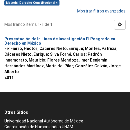
Materia: Derecho Constitucional ×
Mostrar filtros avanzados
Mostrando ítems 1-1 de 1
Presentación de la Línea de Investigación El Posgrado en
Derecho en México
Fix Fierro, Héctor
;
Cáceres Nieto, Enrique
;
Montes, Patricia
;
Cáceres Nieto, Enrique
;
Silva Forné, Carlos
;
Padrón
Innamorato, Mauricio
;
Flores Mendoza, Imer Benjamín
;
Hernández Martínez, María del Pilar
;
González Galván, Jorge
Alberto
2011
Otros Sitios
Universidad Nacional Autónoma de México
Coordinación de Humanidades UNAM