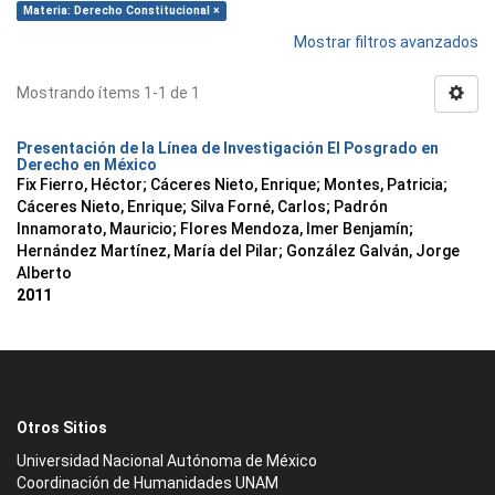
Materia: Derecho Constitucional ×
Mostrar filtros avanzados
Mostrando ítems 1-1 de 1
Presentación de la Línea de Investigación El Posgrado en
Derecho en México
Fix Fierro, Héctor
;
Cáceres Nieto, Enrique
;
Montes, Patricia
;
Cáceres Nieto, Enrique
;
Silva Forné, Carlos
;
Padrón
Innamorato, Mauricio
;
Flores Mendoza, Imer Benjamín
;
Hernández Martínez, María del Pilar
;
González Galván, Jorge
Alberto
2011
Otros Sitios
Universidad Nacional Autónoma de México
Coordinación de Humanidades UNAM