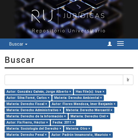
Buscar
Cambiar
navegac
Buscar
Ir
Autor: González Galván, Jorge Alberto ×
Has File(s): true ×
Autor: Silva Forné, Carlos ×
Materia: Derecho Ambiental ×
Materia: Derecho Fiscal ×
Autor: Flores Mendoza, Imer Benjamín ×
Materia: Derecho Administrativo ×
Materia: Derecho Mercantil ×
Materia: Derecho de la Información ×
Materia: Derecho Civil ×
Autor: Fix Fierro, Héctor ×
Fecha: 2011 ×
Materia: Sociología del Derecho ×
Materia: Otro ×
Materia: Derecho Penal ×
Autor: Padrón Innamorato, Mauricio ×