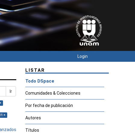
Login
LISTAR
Todo DSpace
Ir
Comunidades & Colecciones
×
Por fecha de publicación
11 ×
Autores
avanzados
Títulos