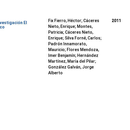
Fix Fierro, Héctor
;
Cáceres
2011
nvestigación El
Nieto, Enrique
;
Montes,
ico
Patricia
;
Cáceres Nieto,
Enrique
;
Silva Forné, Carlos
;
Padrón Innamorato,
Mauricio
;
Flores Mendoza,
Imer Benjamín
;
Hernández
Martínez, María del Pilar
;
González Galván, Jorge
Alberto