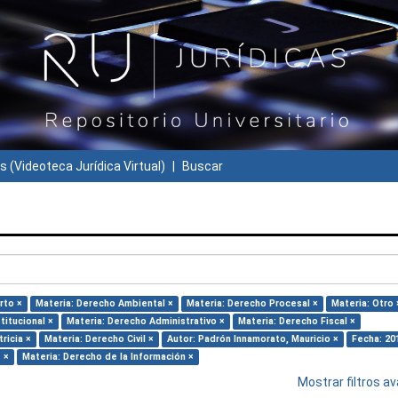
s (Videoteca Jurídica Virtual)
Buscar
rto ×
Materia: Derecho Ambiental ×
Materia: Derecho Procesal ×
Materia: Otro 
titucional ×
Materia: Derecho Administrativo ×
Materia: Derecho Fiscal ×
ricia ×
Materia: Derecho Civil ×
Autor: Padrón Innamorato, Mauricio ×
Fecha: 20
 ×
Materia: Derecho de la Información ×
Mostrar filtros 