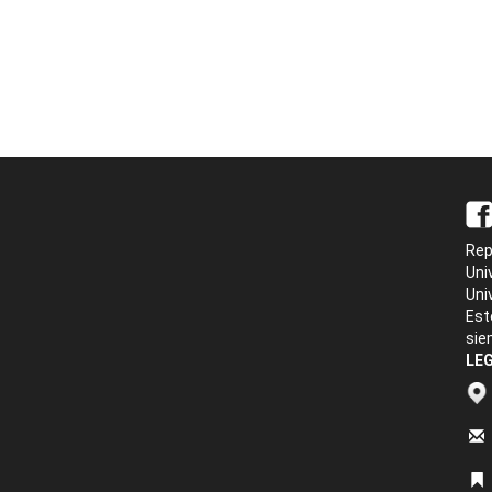
Rep
Uni
Uni
Est
sie
LEG