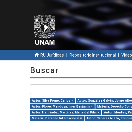
RU Jurídicas
Repositorio Institucional
Video
Buscar
Autor: Silva Forné, Carlos ×
Autor: González Galván, Jorge Albe
Autor: Flores Mendoza, Imer Benjamín ×
Materia: Derecho Cons
Autor: Hernández Martínez, María del Pilar ×
Autor: Montes, Pat
Materia: Derecho Internacional ×
Autor: Cáceres Nieto, Enrique