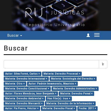
Buscar
Cambiar
navegac
Buscar
Ir
Autor: Silva Forné, Carlos ×
Materia: Derecho Procesal ×
Materia: Derecho Internacional ×
Materia: Sociología del Derecho ×
Materia: Otro ×
Autor: Padrón Innamorato, Mauricio ×
Materia: Derecho Constitucional ×
Materia: Derecho Administrativo ×
Autor: Flores Mendoza, Imer Benjamín ×
Materia: Derecho Penal ×
Materia: Derecho Ambiental ×
Has File(s): true ×
Materia: Derecho Mercantil ×
Materia: Derecho de la Información ×
Autor: Fix Fierro, Héctor ×
Materia: Derecho Fiscal ×
Fecha: 2011 ×