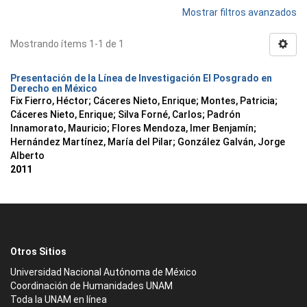
Mostrar filtros avanzados
Mostrando ítems 1-1 de 1
Presentación de la Línea de Investigación El Posgrado en
Derecho en México
Fix Fierro, Héctor
;
Cáceres Nieto, Enrique
;
Montes, Patricia
;
Cáceres Nieto, Enrique
;
Silva Forné, Carlos
;
Padrón
Innamorato, Mauricio
;
Flores Mendoza, Imer Benjamín
;
Hernández Martínez, María del Pilar
;
González Galván, Jorge
Alberto
2011
Otros Sitios
Universidad Nacional Autónoma de México
Coordinación de Humanidades UNAM
Toda la UNAM en línea