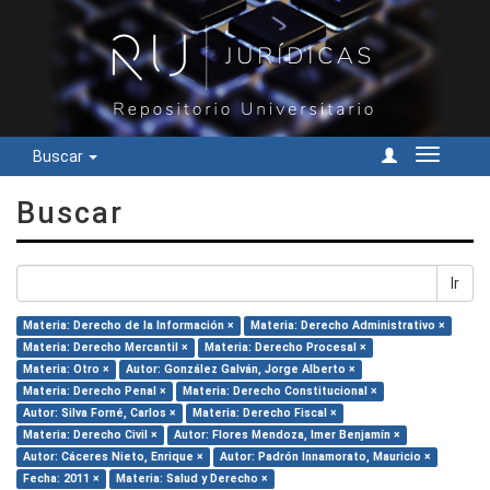
Buscar
Cambiar
navegac
Buscar
Ir
Materia: Derecho de la Información ×
Materia: Derecho Administrativo ×
Materia: Derecho Mercantil ×
Materia: Derecho Procesal ×
Materia: Otro ×
Autor: González Galván, Jorge Alberto ×
Materia: Derecho Penal ×
Materia: Derecho Constitucional ×
Autor: Silva Forné, Carlos ×
Materia: Derecho Fiscal ×
Materia: Derecho Civil ×
Autor: Flores Mendoza, Imer Benjamín ×
Autor: Cáceres Nieto, Enrique ×
Autor: Padrón Innamorato, Mauricio ×
Fecha: 2011 ×
Materia: Salud y Derecho ×