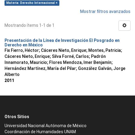
Materia: Derecho Internacional ×
Mostrar filtros avanzados
Mostrando ítems 1-1 de 1
Presentación de la Línea de Investigación El Posgrado en
Derecho en México
Fix Fierro, Héctor
;
Cáceres Nieto, Enrique
;
Montes, Patricia
;
Cáceres Nieto, Enrique
;
Silva Forné, Carlos
;
Padrón
Innamorato, Mauricio
;
Flores Mendoza, Imer Benjamín
;
Hernández Martínez, María del Pilar
;
González Galván, Jorge
Alberto
2011
Otros Sitios
Universidad Nacional Autónoma de México
Coordinación de Humanidades UNAM