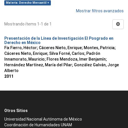
Materia: Derecho Mercantil ×
Mostrar filtros avanzados
Mostrando ítems 1-1 de 1
Presentación de la Línea de Investigación El Posgrado en
Derecho en México
Fix Fierro, Héctor
;
Cáceres Nieto, Enrique
;
Montes, Patricia
;
Cáceres Nieto, Enrique
;
Silva Forné, Carlos
;
Padrón
Innamorato, Mauricio
;
Flores Mendoza, Imer Benjamín
;
Hernández Martínez, María del Pilar
;
González Galván, Jorge
Alberto
2011
Otros Sitios
Universidad Nacional Autónoma de México
Coordinación de Humanidades UNAM