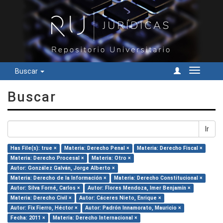
Buscar
Cambiar
navegac
Buscar
Ir
Has File(s): true ×
Materia: Derecho Penal ×
Materia: Derecho Fiscal ×
Materia: Derecho Procesal ×
Materia: Otro ×
Autor: González Galván, Jorge Alberto ×
Materia: Derecho de la Información ×
Materia: Derecho Constitucional ×
Autor: Silva Forné, Carlos ×
Autor: Flores Mendoza, Imer Benjamín ×
Materia: Derecho Civil ×
Autor: Cáceres Nieto, Enrique ×
Autor: Fix Fierro, Héctor ×
Autor: Padrón Innamorato, Mauricio ×
Fecha: 2011 ×
Materia: Derecho Internacional ×