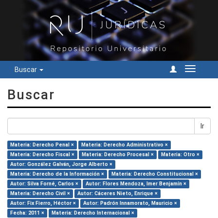
Buscar
Cambiar
navegac
Buscar
Ir
Materia: Derecho Penal ×
Materia: Derecho Administrativo ×
Materia: Derecho Fiscal ×
Materia: Derecho Procesal ×
Materia: Otro ×
Autor: González Galván, Jorge Alberto ×
Materia: Derecho de la Información ×
Materia: Derecho Constitucional ×
Autor: Silva Forné, Carlos ×
Autor: Flores Mendoza, Imer Benjamín ×
Materia: Derecho Civil ×
Autor: Cáceres Nieto, Enrique ×
Autor: Fix Fierro, Héctor ×
Autor: Padrón Innamorato, Mauricio ×
Fecha: 2011 ×
Materia: Derecho Internacional ×