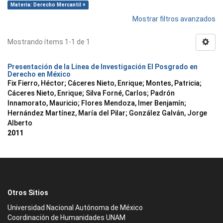
Materia: Derecho Mercantil ×
Mostrar filtros avanzados
Mostrando ítems 1-1 de 1
Presentación de la Línea de Investigación El Posgrado en
Derecho en México
Fix Fierro, Héctor
;
Cáceres Nieto, Enrique
;
Montes, Patricia
;
Cáceres Nieto, Enrique
;
Silva Forné, Carlos
;
Padrón
Innamorato, Mauricio
;
Flores Mendoza, Imer Benjamín
;
Hernández Martínez, María del Pilar
;
González Galván, Jorge
Alberto
2011
Otros Sitios
Universidad Nacional Autónoma de México
Coordinación de Humanidades UNAM