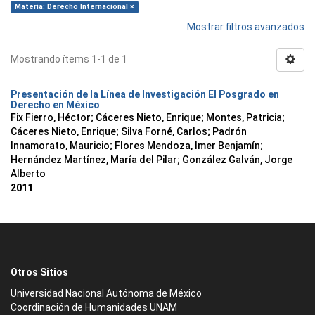
Materia: Derecho Internacional ×
Mostrar filtros avanzados
Mostrando ítems 1-1 de 1
Presentación de la Línea de Investigación El Posgrado en
Derecho en México
Fix Fierro, Héctor
;
Cáceres Nieto, Enrique
;
Montes, Patricia
;
Cáceres Nieto, Enrique
;
Silva Forné, Carlos
;
Padrón
Innamorato, Mauricio
;
Flores Mendoza, Imer Benjamín
;
Hernández Martínez, María del Pilar
;
González Galván, Jorge
Alberto
2011
Otros Sitios
Universidad Nacional Autónoma de México
Coordinación de Humanidades UNAM