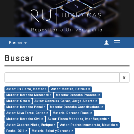
Buscar
Cambiar
navegac
Buscar
Ir
Autor: Fix Fierro, Héctor ×
Autor: Montes, Patricia ×
Materia: Derecho Mercantil ×
Materia: Derecho Procesal ×
Materia: Otro ×
Autor: González Galván, Jorge Alberto ×
Materia: Derecho Penal ×
Materia: Derecho Constitucional ×
Autor: Silva Forné, Carlos ×
Materia: Derecho Fiscal ×
Materia: Derecho Civil ×
Autor: Flores Mendoza, Imer Benjamín ×
Autor: Cáceres Nieto, Enrique ×
Autor: Padrón Innamorato, Mauricio ×
Fecha: 2011 ×
Materia: Salud y Derecho ×