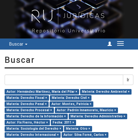
Buscar
Cambiar
navegac
Buscar
Ir
Autor: Hernández Martínez, María del Pilar ×
Materia: Derecho Ambiental ×
Materia: Derecho Fiscal ×
Materia: Derecho Civil ×
Materia: Derecho Penal ×
Autor: Montes, Patricia ×
Materia: Derecho Procesal ×
Autor: Padrón Innamorato, Mauricio ×
Materia: Derecho de la Información ×
Materia: Derecho Administrativo ×
Autor: Fix Fierro, Héctor ×
Fecha: 2011 ×
Materia: Sociología del Derecho ×
Materia: Otro ×
Materia: Derecho Internacional ×
Autor: Silva Forné, Carlos ×