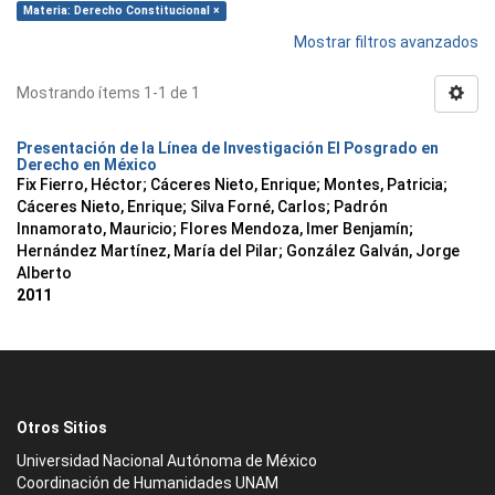
Materia: Derecho Constitucional ×
Mostrar filtros avanzados
Mostrando ítems 1-1 de 1
Presentación de la Línea de Investigación El Posgrado en
Derecho en México
Fix Fierro, Héctor
;
Cáceres Nieto, Enrique
;
Montes, Patricia
;
Cáceres Nieto, Enrique
;
Silva Forné, Carlos
;
Padrón
Innamorato, Mauricio
;
Flores Mendoza, Imer Benjamín
;
Hernández Martínez, María del Pilar
;
González Galván, Jorge
Alberto
2011
Otros Sitios
Universidad Nacional Autónoma de México
Coordinación de Humanidades UNAM