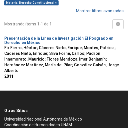
Materia: Derecho Constitucional ×
Mostrar filtros avanzados
Mostrando ítems 1-1 de 1
Presentación de la Línea de Investigación El Posgrado en
Derecho en México
Fix Fierro, Héctor
;
Cáceres Nieto, Enrique
;
Montes, Patricia
;
Cáceres Nieto, Enrique
;
Silva Forné, Carlos
;
Padrón
Innamorato, Mauricio
;
Flores Mendoza, Imer Benjamín
;
Hernández Martínez, María del Pilar
;
González Galván, Jorge
Alberto
2011
Otros Sitios
Universidad Nacional Autónoma de México
Coordinación de Humanidades UNAM