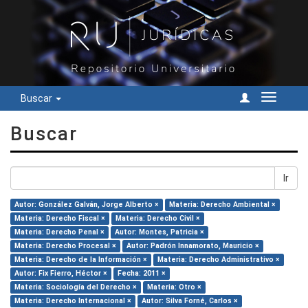
Buscar
Cambiar
navegac
Buscar
Ir
Autor: González Galván, Jorge Alberto ×
Materia: Derecho Ambiental ×
Materia: Derecho Fiscal ×
Materia: Derecho Civil ×
Materia: Derecho Penal ×
Autor: Montes, Patricia ×
Materia: Derecho Procesal ×
Autor: Padrón Innamorato, Mauricio ×
Materia: Derecho de la Información ×
Materia: Derecho Administrativo ×
Autor: Fix Fierro, Héctor ×
Fecha: 2011 ×
Materia: Sociología del Derecho ×
Materia: Otro ×
Materia: Derecho Internacional ×
Autor: Silva Forné, Carlos ×