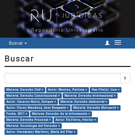
Buscar
Cambiar
navegac
Buscar
Ir
Materia: Derecho Civil ×
Autor: Montes, Patricia ×
Has File(s): true ×
Materia: Derecho Constitucional ×
Materia: Derecho Internacional ×
Autor: Cáceres Nieto, Enrique ×
Materia: Derecho Ambiental ×
Autor: Flores Mendoza, Imer Benjamín ×
Materia: Derecho Mercantil ×
Fecha: 2011 ×
Materia: Derecho de la Información ×
Materia: Derecho Procesal ×
Autor: Fix Fierro, Héctor ×
Materia: Sociología del Derecho ×
Autor: Hernández Martínez, María del Pilar ×