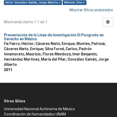
Autor: González Galván, Jorge Alberto ×
Materia: Otro ×
Mostrar filtros avanzados
Mostrando ítems 1-1 de 1
Presentación de la Línea de Investigación El Posgrado en
Derecho en México
Fix Fierro, Héctor
;
Cáceres Nieto, Enrique
;
Montes, Patricia
;
Cáceres Nieto, Enrique
;
Silva Forné, Carlos
;
Padrón
Innamorato, Mauricio
;
Flores Mendoza, Imer Benjamín
;
Hernández Martínez, María del Pilar
;
González Galván, Jorge
Alberto
2011
Otros Sitios
Universidad Nacional Autónoma de México
Coordinación de Humanidades UNAM