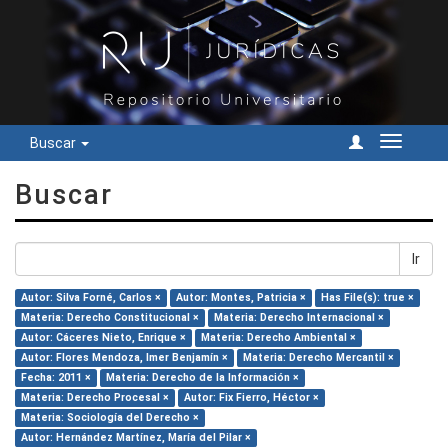
Buscar
Cambiar
navegac
Buscar
Ir
Autor: Silva Forné, Carlos ×
Autor: Montes, Patricia ×
Has File(s): true ×
Materia: Derecho Constitucional ×
Materia: Derecho Internacional ×
Autor: Cáceres Nieto, Enrique ×
Materia: Derecho Ambiental ×
Autor: Flores Mendoza, Imer Benjamín ×
Materia: Derecho Mercantil ×
Fecha: 2011 ×
Materia: Derecho de la Información ×
Materia: Derecho Procesal ×
Autor: Fix Fierro, Héctor ×
Materia: Sociología del Derecho ×
Autor: Hernández Martínez, María del Pilar ×