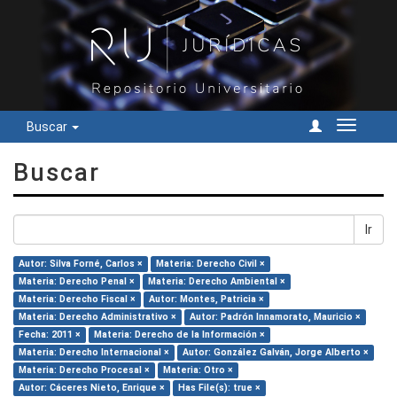
Buscar
Cambiar
navegac
Buscar
Ir
Autor: Silva Forné, Carlos ×
Materia: Derecho Civil ×
Materia: Derecho Penal ×
Materia: Derecho Ambiental ×
Materia: Derecho Fiscal ×
Autor: Montes, Patricia ×
Materia: Derecho Administrativo ×
Autor: Padrón Innamorato, Mauricio ×
Fecha: 2011 ×
Materia: Derecho de la Información ×
Materia: Derecho Internacional ×
Autor: González Galván, Jorge Alberto ×
Materia: Derecho Procesal ×
Materia: Otro ×
Autor: Cáceres Nieto, Enrique ×
Has File(s): true ×