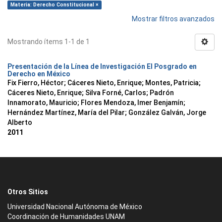
Materia: Derecho Constitucional ×
Mostrar filtros avanzados
Mostrando ítems 1-1 de 1
Presentación de la Línea de Investigación El Posgrado en
Derecho en México
Fix Fierro, Héctor
;
Cáceres Nieto, Enrique
;
Montes, Patricia
;
Cáceres Nieto, Enrique
;
Silva Forné, Carlos
;
Padrón
Innamorato, Mauricio
;
Flores Mendoza, Imer Benjamín
;
Hernández Martínez, María del Pilar
;
González Galván, Jorge
Alberto
2011
Otros Sitios
Universidad Nacional Autónoma de México
Coordinación de Humanidades UNAM