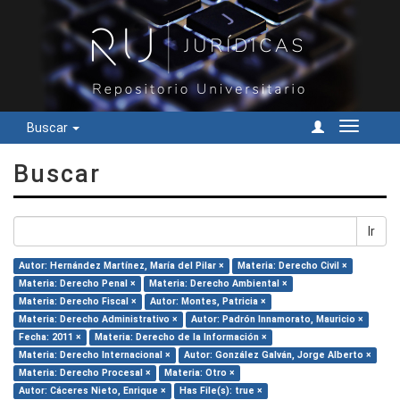
Buscar
Cambiar
navegac
Buscar
Ir
Autor: Hernández Martínez, María del Pilar ×
Materia: Derecho Civil ×
Materia: Derecho Penal ×
Materia: Derecho Ambiental ×
Materia: Derecho Fiscal ×
Autor: Montes, Patricia ×
Materia: Derecho Administrativo ×
Autor: Padrón Innamorato, Mauricio ×
Fecha: 2011 ×
Materia: Derecho de la Información ×
Materia: Derecho Internacional ×
Autor: González Galván, Jorge Alberto ×
Materia: Derecho Procesal ×
Materia: Otro ×
Autor: Cáceres Nieto, Enrique ×
Has File(s): true ×