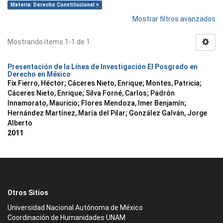
Materia: Derecho Constitucional ×
Mostrar filtros avanzados
Mostrando ítems 1-1 de 1
Presentación de la Línea de Investigación El Posgrado en
Derecho en México
Fix Fierro, Héctor
;
Cáceres Nieto, Enrique
;
Montes, Patricia
;
Cáceres Nieto, Enrique
;
Silva Forné, Carlos
;
Padrón
Innamorato, Mauricio
;
Flores Mendoza, Imer Benjamín
;
Hernández Martínez, María del Pilar
;
González Galván, Jorge
Alberto
2011
Otros Sitios
Universidad Nacional Autónoma de México
Coordinación de Humanidades UNAM