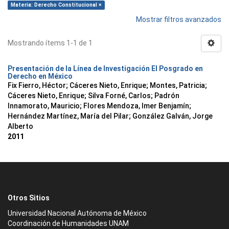
Materia: Derecho Constitucional ×
Mostrar filtros avanzados
Mostrando ítems 1-1 de 1
Presentación de la Línea de Investigación El Posgrado en
Derecho en México
Fix Fierro, Héctor
;
Cáceres Nieto, Enrique
;
Montes, Patricia
;
Cáceres Nieto, Enrique
;
Silva Forné, Carlos
;
Padrón
Innamorato, Mauricio
;
Flores Mendoza, Imer Benjamín
;
Hernández Martínez, María del Pilar
;
González Galván, Jorge
Alberto
2011
Otros Sitios
Universidad Nacional Autónoma de México
Coordinación de Humanidades UNAM