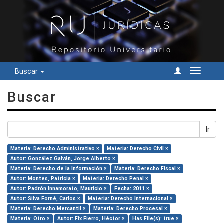
Buscar
Cambiar
navegac
Buscar
Ir
Materia: Derecho Administrativo ×
Materia: Derecho Civil ×
Autor: González Galván, Jorge Alberto ×
Materia: Derecho de la Información ×
Materia: Derecho Fiscal ×
Autor: Montes, Patricia ×
Materia: Derecho Penal ×
Autor: Padrón Innamorato, Mauricio ×
Fecha: 2011 ×
Autor: Silva Forné, Carlos ×
Materia: Derecho Internacional ×
Materia: Derecho Mercantil ×
Materia: Derecho Procesal ×
Materia: Otro ×
Autor: Fix Fierro, Héctor ×
Has File(s): true ×