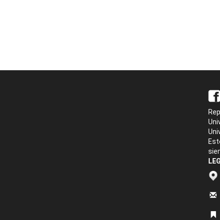
Rep
Uni
Uni
Est
sie
LEG