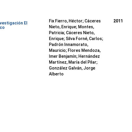
Fix Fierro, Héctor
;
Cáceres
2011
nvestigación El
Nieto, Enrique
;
Montes,
ico
Patricia
;
Cáceres Nieto,
Enrique
;
Silva Forné, Carlos
;
Padrón Innamorato,
Mauricio
;
Flores Mendoza,
Imer Benjamín
;
Hernández
Martínez, María del Pilar
;
González Galván, Jorge
Alberto