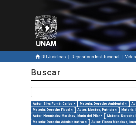
RU Jurídicas
Repositorio Institucional
Video
Buscar
Autor: Silva Forné, Carlos ×
Materia: Derecho Ambiental ×
Au
Materia: Derecho Fiscal ×
Autor: Montes, Patricia ×
Materia:
Autor: Hernández Martínez, María del Pilar ×
Materia: Derecho 
Materia: Derecho Administrativo ×
Autor: Flores Mendoza, Ime