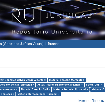
s (Videoteca Jurídica Virtual)
Buscar
tor: González Galván, Jorge Alberto ×
Materia: Derecho Mercantil ×
 Derecho de la Información ×
Autor: Padrón Innamorato, Mauricio ×
Fecha: 2011 ×
Internacional ×
Materia: Derecho Civil ×
Materia: Derecho Procesal ×
Materia: O
r Benjamín ×
Materia: Derecho Constitucional ×
Mostrar filtros 