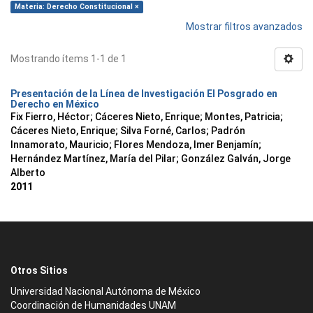
Materia: Derecho Constitucional ×
Mostrar filtros avanzados
Mostrando ítems 1-1 de 1
Presentación de la Línea de Investigación El Posgrado en
Derecho en México
Fix Fierro, Héctor
;
Cáceres Nieto, Enrique
;
Montes, Patricia
;
Cáceres Nieto, Enrique
;
Silva Forné, Carlos
;
Padrón
Innamorato, Mauricio
;
Flores Mendoza, Imer Benjamín
;
Hernández Martínez, María del Pilar
;
González Galván, Jorge
Alberto
2011
Otros Sitios
Universidad Nacional Autónoma de México
Coordinación de Humanidades UNAM