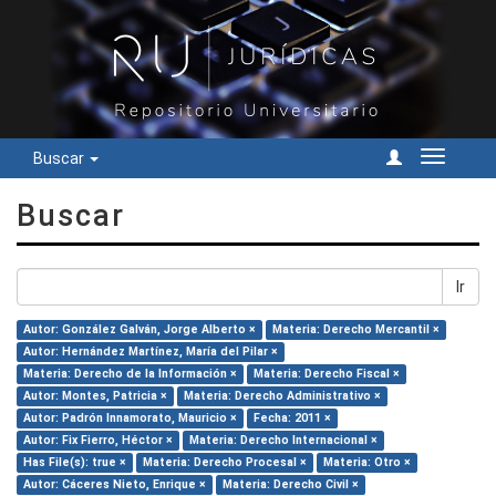
Buscar
Cambiar
navegac
Buscar
Ir
Autor: González Galván, Jorge Alberto ×
Materia: Derecho Mercantil ×
Autor: Hernández Martínez, María del Pilar ×
Materia: Derecho de la Información ×
Materia: Derecho Fiscal ×
Autor: Montes, Patricia ×
Materia: Derecho Administrativo ×
Autor: Padrón Innamorato, Mauricio ×
Fecha: 2011 ×
Autor: Fix Fierro, Héctor ×
Materia: Derecho Internacional ×
Has File(s): true ×
Materia: Derecho Procesal ×
Materia: Otro ×
Autor: Cáceres Nieto, Enrique ×
Materia: Derecho Civil ×