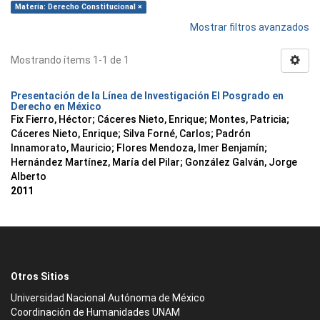
Materia: Derecho Constitucional ×
Mostrar filtros avanzados
Mostrando ítems 1-1 de 1
Presentación de la Línea de Investigación El Posgrado en
Derecho en México
Fix Fierro, Héctor
;
Cáceres Nieto, Enrique
;
Montes, Patricia
;
Cáceres Nieto, Enrique
;
Silva Forné, Carlos
;
Padrón
Innamorato, Mauricio
;
Flores Mendoza, Imer Benjamín
;
Hernández Martínez, María del Pilar
;
González Galván, Jorge
Alberto
2011
Otros Sitios
Universidad Nacional Autónoma de México
Coordinación de Humanidades UNAM