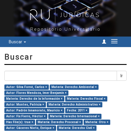
Buscar
Cambiar
navegac
Buscar
Ir
Autor: Silva Forné, Carlos ×
Materia: Derecho Ambiental ×
Autor: Flores Mendoza, Imer Benjamín ×
Materia: Derecho de la Información ×
Materia: Derecho Fiscal ×
Autor: Montes, Patricia ×
Materia: Derecho Administrativo ×
Autor: Padrón Innamorato, Mauricio ×
Fecha: 2011 ×
Autor: Fix Fierro, Héctor ×
Materia: Derecho Internacional ×
Has File(s): true ×
Materia: Derecho Procesal ×
Materia: Otro ×
Autor: Cáceres Nieto, Enrique ×
Materia: Derecho Civil ×