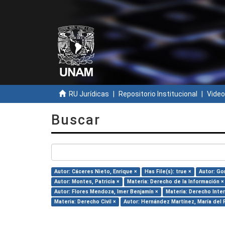
RU Jurídicas
Repositorio Institucional
Video
Buscar
Autor: Cáceres Nieto, Enrique ×
Has File(s): true ×
Autor: Go
Autor: Montes, Patricia ×
Materia: Derecho de la Información ×
Autor: Flores Mendoza, Imer Benjamín ×
Materia: Derecho Inter
Materia: Derecho Civil ×
Autor: Hernández Martínez, María del P