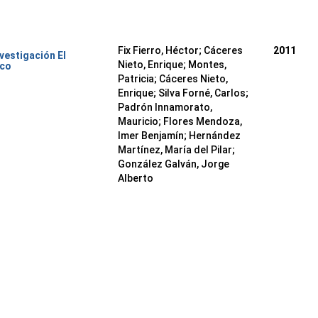
Fix Fierro, Héctor
;
Cáceres
2011
nvestigación El
Nieto, Enrique
;
Montes,
ico
Patricia
;
Cáceres Nieto,
Enrique
;
Silva Forné, Carlos
;
Padrón Innamorato,
Mauricio
;
Flores Mendoza,
Imer Benjamín
;
Hernández
Martínez, María del Pilar
;
González Galván, Jorge
Alberto