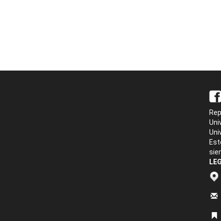
Rep
Uni
Uni
Est
sie
LEG