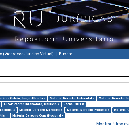
s (Videoteca Jurídica Virtual)
Buscar
nzález Galván, Jorge Alberto ×
Materia: Derecho Ambiental ×
Materia: Derecho Fi
Autor: Padrón Innamorato, Mauricio ×
Fecha: 2011 ×
nacional ×
Materia: Derecho Mercantil ×
Materia: Derecho Procesal ×
Materia: 
ilar ×
Materia: Derecho Constitucional ×
Mostrar filtros 