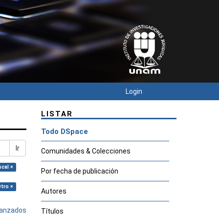
Login
LISTAR
Todo DSpace
Ir
Comunidades & Colecciones
scal ×
Por fecha de publicación
Otro ×
Autores
avanzados
Títulos