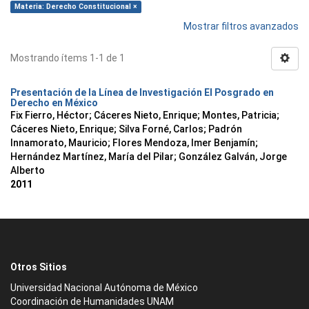
Materia: Derecho Constitucional ×
Mostrar filtros avanzados
Mostrando ítems 1-1 de 1
Presentación de la Línea de Investigación El Posgrado en
Derecho en México
Fix Fierro, Héctor
;
Cáceres Nieto, Enrique
;
Montes, Patricia
;
Cáceres Nieto, Enrique
;
Silva Forné, Carlos
;
Padrón
Innamorato, Mauricio
;
Flores Mendoza, Imer Benjamín
;
Hernández Martínez, María del Pilar
;
González Galván, Jorge
Alberto
2011
Otros Sitios
Universidad Nacional Autónoma de México
Coordinación de Humanidades UNAM