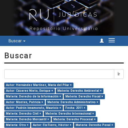
Buscar
Cambiar
navegac
Buscar
Ir
Autor: Hernández Martínez, María del Pilar ×
Autor: Cáceres Nieto, Enrique ×
Materia: Derecho Ambiental ×
Materia: Derecho de la Información ×
Materia: Derecho Fiscal ×
Autor: Montes, Patricia ×
Materia: Derecho Administrativo ×
Autor: Padrón Innamorato, Mauricio ×
Fecha: 2011 ×
Materia: Derecho Civil ×
Materia: Derecho Internacional ×
Materia: Derecho Mercantil ×
Materia: Derecho Procesal ×
Materia: Otro ×
Autor: Fix Fierro, Héctor ×
Materia: Derecho Penal ×