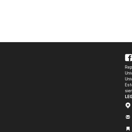
Rep
Uni
Uni
Est
sie
LEG