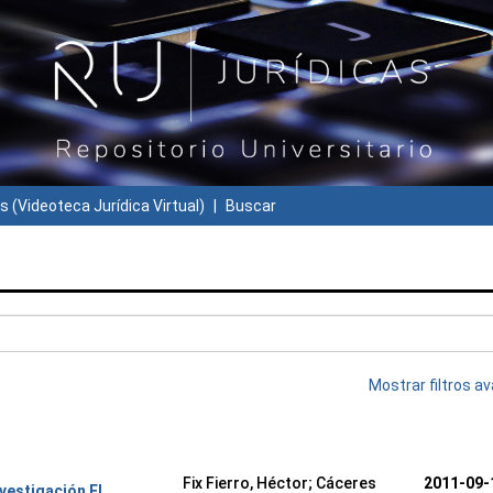
s (Videoteca Jurídica Virtual)
Buscar
Mostrar filtros 
Fix Fierro, Héctor
;
Cáceres
2011-09-
nvestigación El