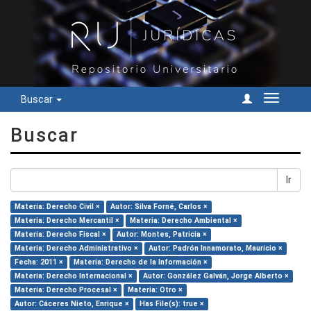
Buscar
Cambiar
navegac
Buscar
Ir
Materia: Derecho Civil ×
Autor: Silva Forné, Carlos ×
Materia: Derecho Mercantil ×
Materia: Derecho Ambiental ×
Materia: Derecho Fiscal ×
Autor: Montes, Patricia ×
Materia: Derecho Administrativo ×
Autor: Padrón Innamorato, Mauricio ×
Fecha: 2011 ×
Materia: Derecho de la Información ×
Materia: Derecho Internacional ×
Autor: González Galván, Jorge Alberto ×
Materia: Derecho Procesal ×
Materia: Otro ×
Autor: Cáceres Nieto, Enrique ×
Has File(s): true ×