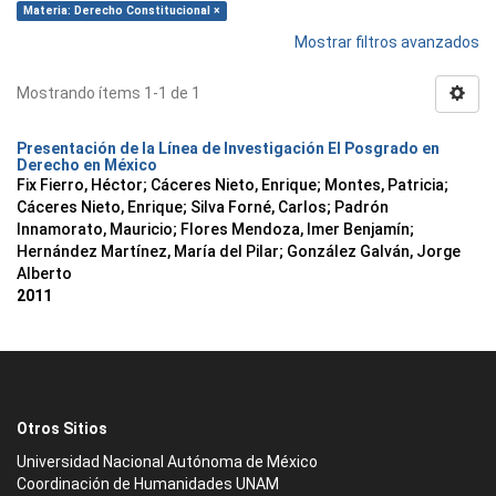
Materia: Derecho Constitucional ×
Mostrar filtros avanzados
Mostrando ítems 1-1 de 1
Presentación de la Línea de Investigación El Posgrado en
Derecho en México
Fix Fierro, Héctor
;
Cáceres Nieto, Enrique
;
Montes, Patricia
;
Cáceres Nieto, Enrique
;
Silva Forné, Carlos
;
Padrón
Innamorato, Mauricio
;
Flores Mendoza, Imer Benjamín
;
Hernández Martínez, María del Pilar
;
González Galván, Jorge
Alberto
2011
Otros Sitios
Universidad Nacional Autónoma de México
Coordinación de Humanidades UNAM