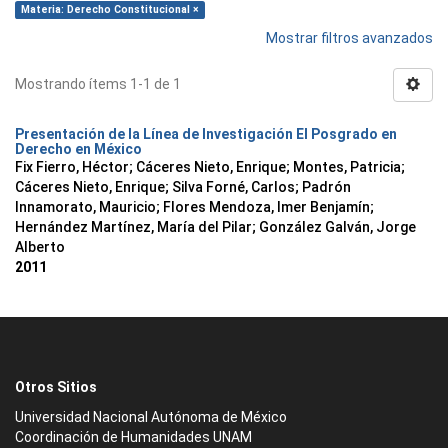
Materia: Derecho Constitucional ×
Mostrar filtros avanzados
Mostrando ítems 1-1 de 1
Presentación de la Línea de Investigación El Posgrado en
Derecho en México
Fix Fierro, Héctor
;
Cáceres Nieto, Enrique
;
Montes, Patricia
;
Cáceres Nieto, Enrique
;
Silva Forné, Carlos
;
Padrón
Innamorato, Mauricio
;
Flores Mendoza, Imer Benjamín
;
Hernández Martínez, María del Pilar
;
González Galván, Jorge
Alberto
2011
Otros Sitios
Universidad Nacional Autónoma de México
Coordinación de Humanidades UNAM