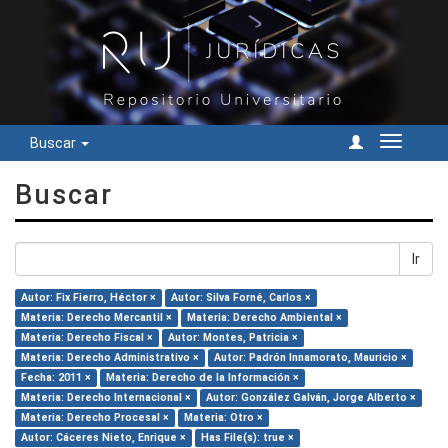
Buscar
Cambiar
navegac
Buscar
Ir
Autor: Fix Fierro, Héctor ×
Autor: Silva Forné, Carlos ×
Materia: Derecho Mercantil ×
Materia: Derecho Ambiental ×
Materia: Derecho Fiscal ×
Autor: Montes, Patricia ×
Materia: Derecho Administrativo ×
Autor: Padrón Innamorato, Mauricio ×
Fecha: 2011 ×
Materia: Derecho de la Información ×
Materia: Derecho Internacional ×
Autor: González Galván, Jorge Alberto ×
Materia: Derecho Procesal ×
Materia: Otro ×
Autor: Cáceres Nieto, Enrique ×
Has File(s): true ×