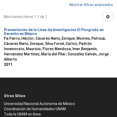
Mostrar filtros avanzados
Mostrando ítems 1-1 de 1
Presentación de la Línea de Investigación El Posgrado en
Derecho en México
Fix Fierro, Héctor
;
Cáceres Nieto, Enrique
;
Montes, Patricia
;
Cáceres Nieto, Enrique
;
Silva Forné, Carlos
;
Padrón
Innamorato, Mauricio
;
Flores Mendoza, Imer Benjamín
;
Hernández Martínez, María del Pilar
;
González Galván, Jorge
Alberto
2011
Otros Sitios
Universidad Nacional Autónoma de México
Coordinación de Humanidades UNAM
Toda la UNAM en línea