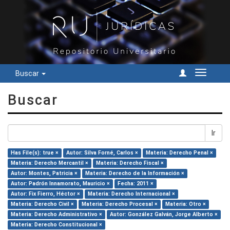
Buscar
Cambiar
navegac
Buscar
Ir
Has File(s): true ×
Autor: Silva Forné, Carlos ×
Materia: Derecho Penal ×
Materia: Derecho Mercantil ×
Materia: Derecho Fiscal ×
Autor: Montes, Patricia ×
Materia: Derecho de la Información ×
Autor: Padrón Innamorato, Mauricio ×
Fecha: 2011 ×
Autor: Fix Fierro, Héctor ×
Materia: Derecho Internacional ×
Materia: Derecho Civil ×
Materia: Derecho Procesal ×
Materia: Otro ×
Materia: Derecho Administrativo ×
Autor: González Galván, Jorge Alberto ×
Materia: Derecho Constitucional ×