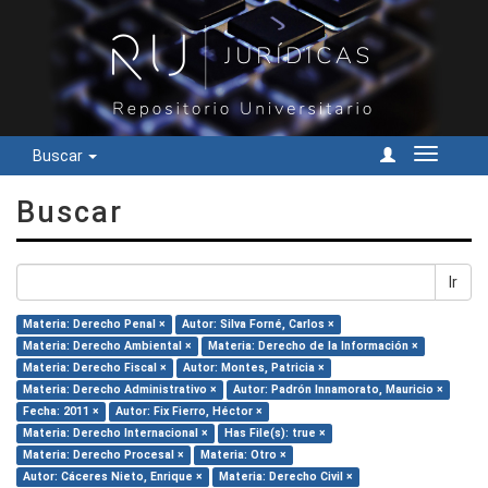
Buscar
Cambiar
navegac
Buscar
Ir
Materia: Derecho Penal ×
Autor: Silva Forné, Carlos ×
Materia: Derecho Ambiental ×
Materia: Derecho de la Información ×
Materia: Derecho Fiscal ×
Autor: Montes, Patricia ×
Materia: Derecho Administrativo ×
Autor: Padrón Innamorato, Mauricio ×
Fecha: 2011 ×
Autor: Fix Fierro, Héctor ×
Materia: Derecho Internacional ×
Has File(s): true ×
Materia: Derecho Procesal ×
Materia: Otro ×
Autor: Cáceres Nieto, Enrique ×
Materia: Derecho Civil ×