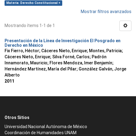
Materia: Derecho Constitucional ×
Mostrar filtros avanzados
Mostrando ítems 1-1 de 1
Presentación de la Línea de Investigación El Posgrado en
Derecho en México
Fix Fierro, Héctor
;
Cáceres Nieto, Enrique
;
Montes, Patricia
;
Cáceres Nieto, Enrique
;
Silva Forné, Carlos
;
Padrón
Innamorato, Mauricio
;
Flores Mendoza, Imer Benjamín
;
Hernández Martínez, María del Pilar
;
González Galván, Jorge
Alberto
2011
Otros Sitios
Universidad Nacional Autónoma de México
Coordinación de Humanidades UNAM